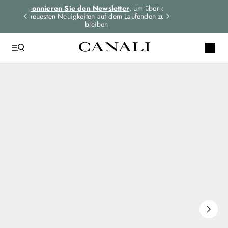
dungen
Abonnieren Sie den Newsletter
, um über die
Expressversand 
n
neuesten Neuigkeiten auf dem Laufenden zu
für alle Bes
bleiben