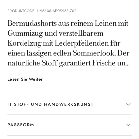
PRODUKTCODE
:
U95606-AE05958-702
Bermudashorts aus reinem Leinen mit
Gummizug und verstellbarem
Kordelzug mit Lederpfeilenden für
einen lässigen edlen Sommerlook. Der
natürliche Stoff garantiert Frische und
Atmungsaktivität und begleitet jede
Lesen Sie Weiter
Bewegung mit Leichtigkeit. Ein
vielseitiges Modell, das der warmen
Jahreszeit mit zeitgenössischer Eleganz
IT STOFF UND HANDWERKSKUNST
begegnet und ideal ist für den Mann,
der an Sommertagen Komfort und
PASSFORM
Klasse sucht.