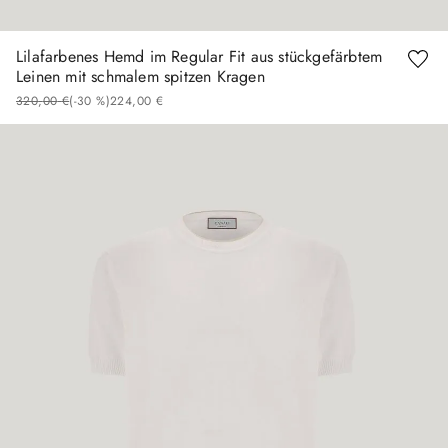
Lilafarbenes Hemd im Regular Fit aus stückgefärbtem
Leinen mit schmalem spitzen Kragen
320
,
00
€
(-
30 %
)
224
,
00
€