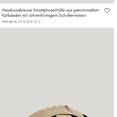
Haselnussbraune Smartphone-Hülle aus getrommeltem
Kalbsleder mit röhrenförmigem Schulterriemen
290
,
00
€
(-
30 %
)
203
,
00
€