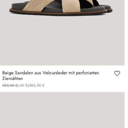
Beige Sandalen aus Veloursleder mit perforierten
Ziernähten
550
,
00
€
(-
30 %
)
385
,
00
€