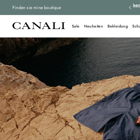
tenlose Rücksendungen für alle Bestellungen.
Mehr erfahren
Abon
Finden sie mine boutique
Sale
Neuheiten
Bekleidung
Sch