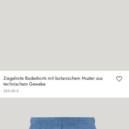
Ziegelrote Badeshorts mit botanischem Muster aus
technischem Gewebe
250
,
00
€