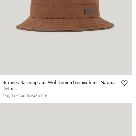
Braunes Basecap aus Woll-Leinen-Gemisch mit Nappa-
Details
350
,
00
€
(-
30 %
)
245
,
00
€