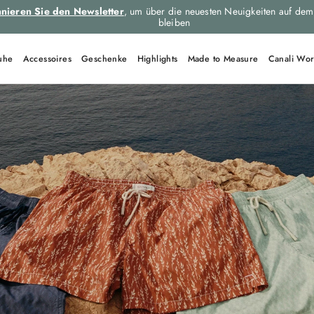
nieren Sie den Newsletter
, um über die neuesten Neuigkeiten auf dem
bleiben
uhe
Accessoires
Geschenke
Highlights
Made to Measure
Canali Wor
SCHNELL-LINKS
C0012
Cap
Black Edition
Cut
U97003