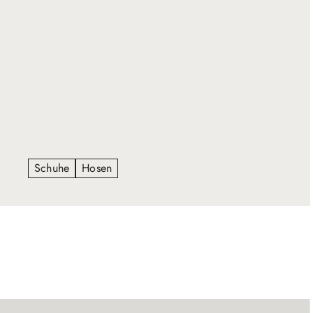
für Qualität und Eleganz und verleiht jedem Look
einen raffinierten Touch.
Schuhe
Hosen