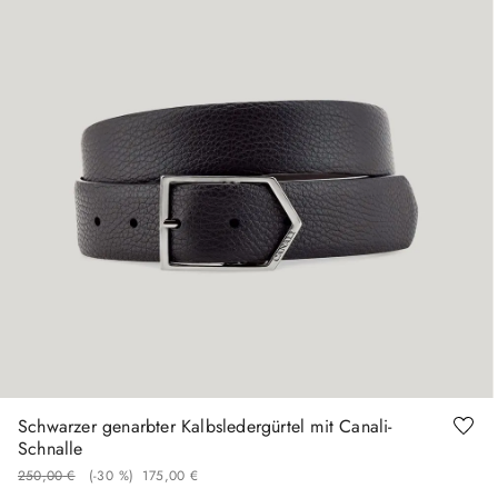
90
95
100
105
110
120
Schwarzer genarbter Kalbsledergürtel mit Canali-
Schnalle
250
,
00
€
(-
30 %
)
175
,
00
€