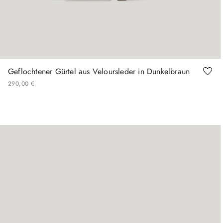
90
100
105
110
Geflochtener Gürtel aus Veloursleder in Dunkelbraun
290
,
00
€