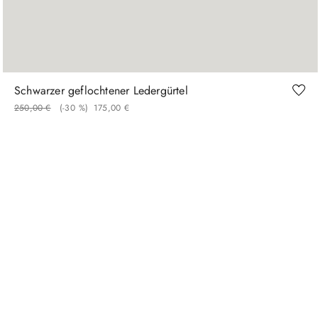
90
95
100
110
120
Schwarzer geflochtener Ledergürtel
250
,
00
€
(-
30 %
)
175
,
00
€