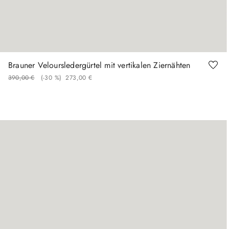
95
100
105
110
120
Brauner Veloursledergürtel mit vertikalen Ziernähten
390
,
00
€
(-
30 %
)
273
,
00
€