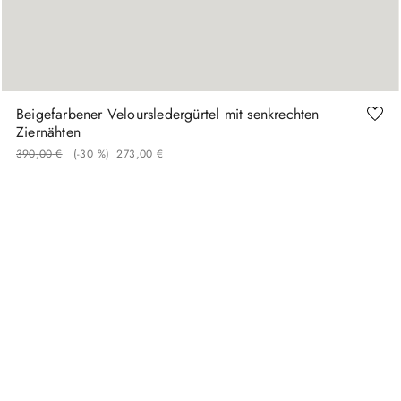
95
100
105
110
Beigefarbener Veloursledergürtel mit senkrechten
Ziernähten
390
,
00
€
(-
30 %
)
273
,
00
€