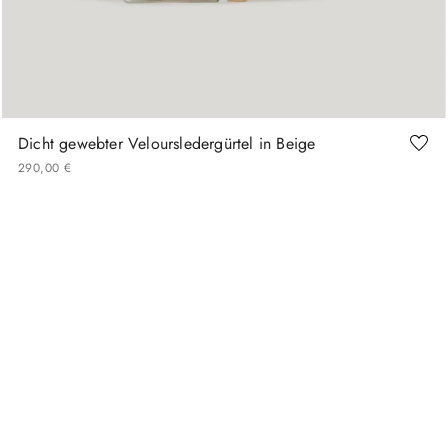
90
100
105
110
120
Dicht gewebter Veloursledergürtel in Beige
290
,
00
€