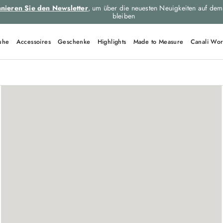
nieren Sie den Newsletter
, um über die neuesten Neuigkeiten auf dem
bleiben
uhe
Accessoires
Geschenke
Highlights
Made to Measure
Canali Wor