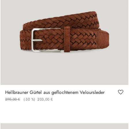
95
105
110
Hellbrauner Gürtel aus geflochtenem Veloursleder
290
,
00
€
(-
30 %
)
203
,
00
€