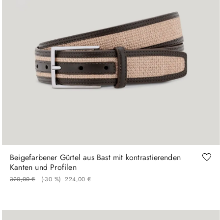
90
95
100
105
110
120
Beigefarbener Gürtel aus Bast mit kontrastierenden
Kanten und Profilen
320
,
00
€
(-
30 %
)
224
,
00
€