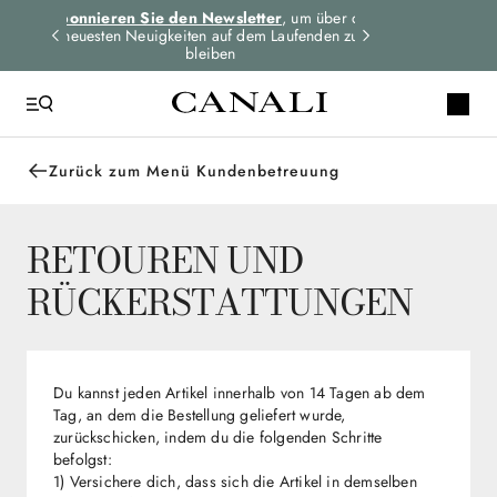
dungen
Abonnieren Sie den Newsletter
, um über die
Expressversand 
n
neuesten Neuigkeiten auf dem Laufenden zu
für alle Bes
bleiben
Zurück zum Menü Kundenbetreuung
RETOUREN UND
RÜCKERSTATTUNGEN
Du kannst jeden Artikel innerhalb von 14 Tagen ab dem
Tag, an dem die Bestellung geliefert wurde,
zurückschicken, indem du die folgenden Schritte
befolgst:
1) Versichere dich, dass sich die Artikel in demselben