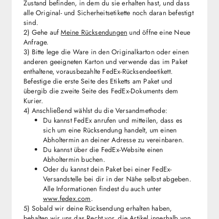
Zustand befinden, in dem du sie erhalten hast, und dass
alle Original- und Sicherheitsetikette noch daran befestigt
sind.
2) Gehe auf
Meine Rücksendungen
und öffne eine Neue
Anfrage.
3) Bitte lege die Ware in den Originalkarton oder einen
anderen geeigneten Karton und verwende das im Paket
enthaltene, vorausbezahlte FedEx-Rücksendeetikett.
Befestige die erste Seite des Etiketts am Paket und
übergib die zweite Seite des FedEx-Dokuments dem
Kurier.
4) Anschließend wählst du die Versandmethode:
Du kannst FedEx anrufen und mitteilen, dass es
sich um eine Rücksendung handelt, um einen
Abholtermin an deiner Adresse zu vereinbaren.
Du kannst über die FedEx-Website einen
Abholtermin buchen.
Oder du kannst dein Paket bei einer FedEx-
Versandstelle bei dir in der Nähe selbst abgeben.
Alle Informationen findest du auch unter
www.fedex.com
.
5) Sobald wir deine Rücksendung erhalten haben,
behalten wir uns das Recht vor, die Artikel innerhalb von