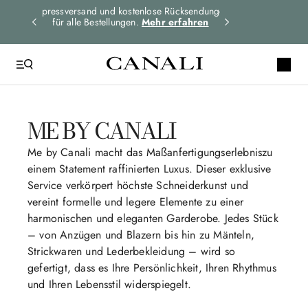
er die
Expressversand und kostenlose Rücksendungen
Abonnieren Sie
n zu
für alle Bestellungen.
Mehr erfahren
neuesten Neuig
ME BY CANALI
Me by Canali macht das Maßanfertigungserlebniszu
einem Statement raffinierten Luxus. Dieser exklusive
Service verkörpert höchste Schneiderkunst und
vereint formelle und legere Elemente zu einer
harmonischen und eleganten Garderobe. Jedes Stück
– von Anzügen und Blazern bis hin zu Mänteln,
Strickwaren und Lederbekleidung – wird so
gefertigt, dass es Ihre Persönlichkeit, Ihren Rhythmus
und Ihren Lebensstil widerspiegelt.