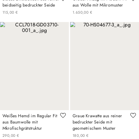
beidseitig bedruckter Seide
aus Wolle mit Mikromuster
115
,
00
€
1
.
650
,
00
€
Weißes Hemd im Regular Fit
Graue Krawatte aus reiner
aus Baumwolle mit
bedruckter Seide mit
Mkrofischgrätstruktur
geometrischem Muster
290
,
00
€
180
,
00
€