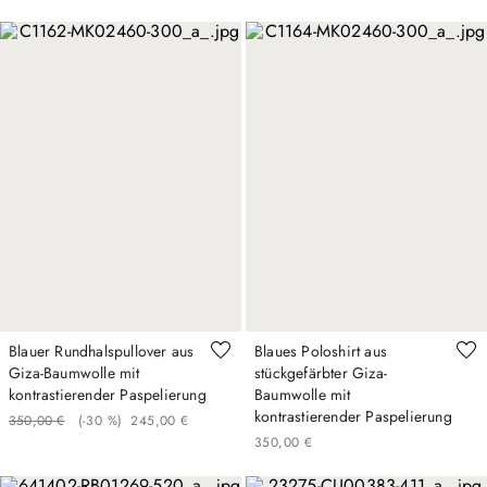
Blauer Rundhalspullover aus
Blaues Poloshirt aus
Giza-Baumwolle mit
stückgefärbter Giza-
kontrastierender Paspelierung
Baumwolle mit
kontrastierender Paspelierung
350
,
00
€
(-
30 %
)
245
,
00
€
350
,
00
€