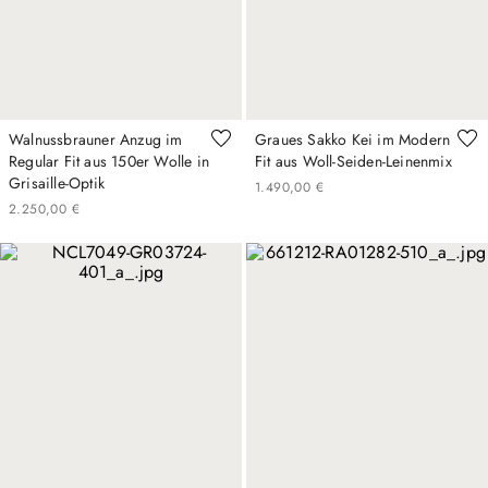
Walnussbrauner Anzug im
Graues Sakko Kei im Modern
Regular Fit aus 150er Wolle in
Fit aus Woll-Seiden-Leinenmix
Grisaille-Optik
1
.
490
,
00
€
2
.
250
,
00
€