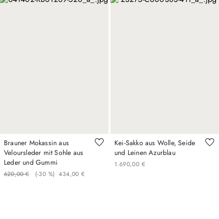
Brauner Mokassin aus
Kei-Sakko aus Wolle, Seide
Veloursleder mit Sohle aus
und Leinen Azurblau
Leder und Gummi
1
.
690
,
00
€
620
,
00
€
(-
30 %
)
434
,
00
€