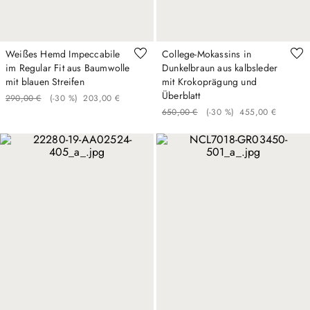
Weißes Hemd Impeccabile
College‑Mokassins in
im Regular Fit aus Baumwolle
Dunkelbraun aus kalbsleder
mit blauen Streifen
mit Krokoprägung und
Überblatt
290
,
00
€
(-
30 %
)
203
,
00
€
650
,
00
€
(-
30 %
)
455
,
00
€