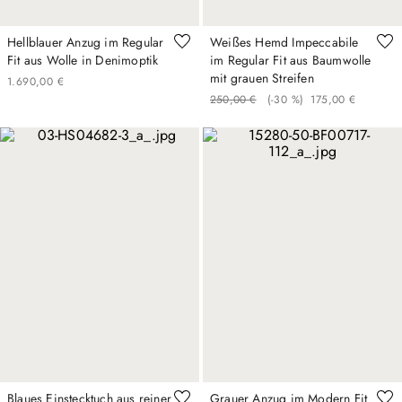
Hellblauer Anzug im Regular
Weißes Hemd Impeccabile
Fit aus Wolle in Denimoptik
im Regular Fit aus Baumwolle
mit grauen Streifen
1
.
690
,
00
€
250
,
00
€
(-
30 %
)
175
,
00
€
Blaues Einstecktuch aus reiner
Grauer Anzug im Modern Fit