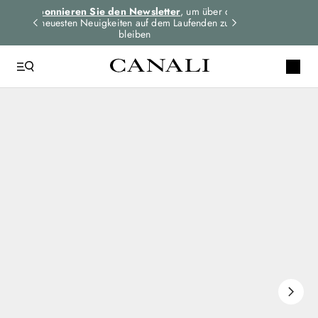
dungen
Abonnieren Sie den Newsletter
, um über die
Expressversand 
n
neuesten Neuigkeiten auf dem Laufenden zu
für alle Bes
bleiben