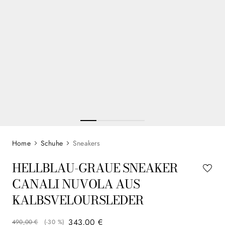
Schuhe
Sneakers
HELLBLAU-GRAUE SNEAKER
CANALI NUVOLA AUS
KALBSVELOURSLEDER
343
,
00
€
490
,
00
€
(-
30 %
)