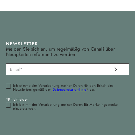
NEWSLETTER
Melden Sie sich an, um regelmäßig von Canali über
Neuigkeiten informiert zu werden
Ich stimme der Verarbeitung meiner Daten für den Erhalt des
Newsletters gemäß der
Datenschutzrichtlinie
* zu.
*Pflichtfelder
Ich bin mit der Verarbeitung meiner Daten für Marketingzwecke
einverstanden.