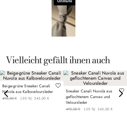
Vielleicht gefällt ihnen auch
Beige-grüne Sneaker Canali
Sneaker Canali Nuvola aus
Nuvola aus Kalbsveloursleder
geflochtenem Canvas und
490
,
00
€
(-
30 %
)
343
,
00
€
Veloursleder
490
,
00
€
(-
30 %
)
343
,
00
€