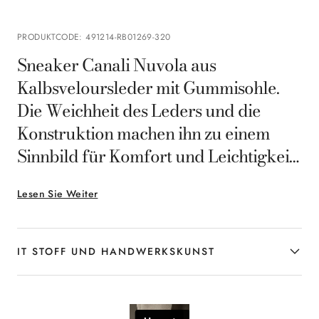
PRODUKTCODE
:
491214-RB01269-320
Sneaker Canali Nuvola aus
Kalbsveloursleder mit Gummisohle.
Die Weichheit des Leders und die
Konstruktion machen ihn zu einem
Sinnbild für Komfort und Leichtigkeit,
während das schlichte vielseitige
Lesen Sie Weiter
Design modernen eleganten
Freizeitlooks einen Hauch natürliche
Eleganz verleiht.
IT STOFF UND HANDWERKSKUNST