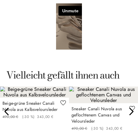
Vielleicht gefällt ihnen auch
Beige-grüne Sneaker Canali
Sneaker Canali Nuvola aus
Nuvola aus Kalbsveloursleder
geflochtenem Canvas und
490
,
00
€
(-
30 %
)
343
,
00
€
Veloursleder
490
,
00
€
(-
30 %
)
343
,
00
€