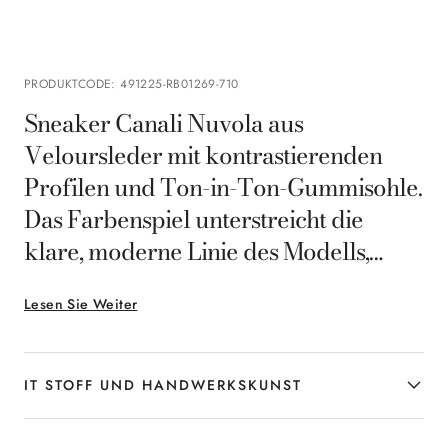
PRODUKTCODE
:
491225-RB01269-710
Sneaker Canali Nuvola aus
Veloursleder mit kontrastierenden
Profilen und Ton-in-Ton-Gummisohle.
Das Farbenspiel unterstreicht die
klare, moderne Linie des Modells,
während die Weichheit des Materials
Lesen Sie Weiter
und die sorgfältige Konstruktion für
Komfort und Vielseitigkeit sorgen –
eine entspannt elegante Note für die
IT STOFF UND HANDWERKSKUNST
lässigen Looks des modernen Mannes.