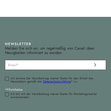
NEWSLETTER
Melden Sie sich an, um regelmäßig von Canali über
Neuigkeiten informiert zu werden
Ich stimme der Verarbeitung meiner Daten für den Erhalt des
Newsletters gemäß der
Datenschutzrichtlinie
* zu.
*Pflichtfelder
Ich bin mit der Verarbeitung meiner Daten für Marketingzwecke
einverstanden.