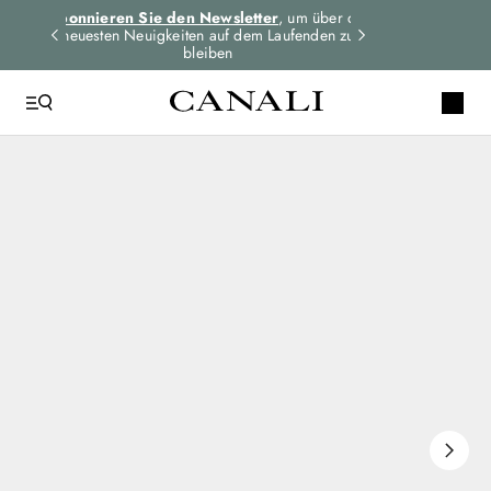
dungen
Abonnieren Sie den Newsletter
, um über die
Expressversand 
n
neuesten Neuigkeiten auf dem Laufenden zu
für alle Bes
bleiben