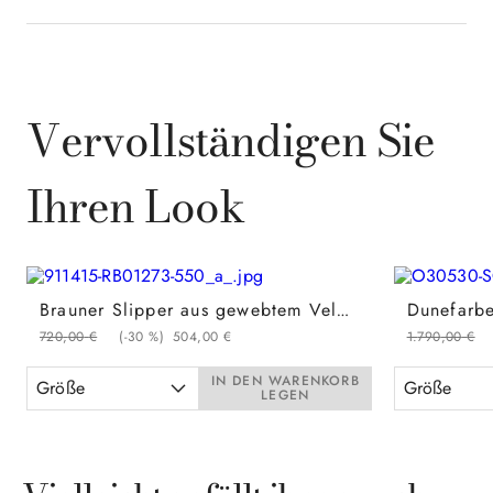
Vervollständigen Sie
Ihren Look
Brauner Slipper aus gewebtem Veloursleder mit Sohle aus Leder und Gummi
720
,
00
€
(-
30 %
)
504
,
00
€
1
.
790
,
00
€
IN DEN WARENKORB
Größe
Größe
LEGEN