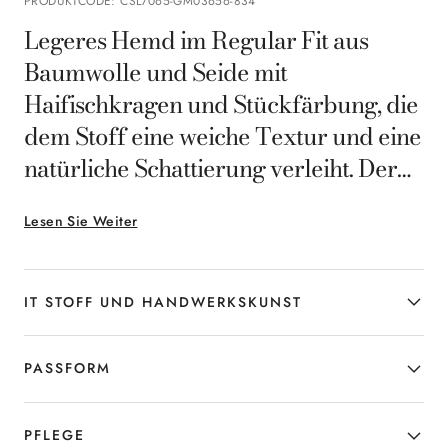
PRODUKTCODE
:
CSL7065-GM03656-834
Legeres Hemd im Regular Fit aus
Baumwolle und Seide mit
Haifischkragen und Stückfärbung, die
dem Stoff eine weiche Textur und eine
natürliche Schattierung verleiht. Der
leichte Materialmix sorgt für Komfort
Lesen Sie Weiter
und Atmungsaktivität und macht das
Modell ideal für den Mann, der zu
jedem Anlass lässige Eleganz sucht.
IT STOFF UND HANDWERKSKUNST
PASSFORM
PFLEGE