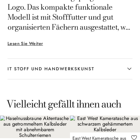
Logo. Das kompakte funktionale
Modell ist mit Stofffutter und gut
organisierten Fächern ausgestattet, was
es ideal für den Mann macht, der seine
Lesen Sie Weiter
Besitztümer stilvoll aufbewahren
möchte. Ein Accessoire, das dem Alltag
einen Hauch von Raffinesse verleiht.
IT STOFF UND HANDWERKSKUNST
Vielleicht gefällt ihnen auch
East West Kameratasche aus