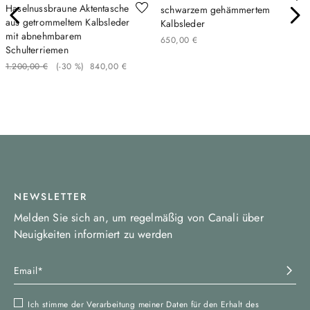
Haselnussbraune Aktentasche
schwarzem gehämmertem
aus getrommeltem Kalbsleder
Kalbsleder
mit abnehmbarem
650
,
00
€
Schulterriemen
1
.
200
,
00
€
(-
30 %
)
840
,
00
€
NEWSLETTER
Melden Sie sich an, um regelmäßig von Canali über
Neuigkeiten informiert zu werden
Ich stimme der Verarbeitung meiner Daten für den Erhalt des