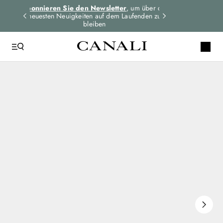
dungen
Abonnieren Sie den Newsletter
, um über die
Expressversand 
n
neuesten Neuigkeiten auf dem Laufenden zu
für alle Bes
bleiben