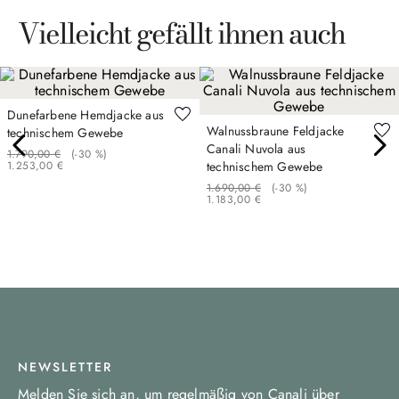
Vielleicht gefällt ihnen auch
Dunefarbene Hemdjacke aus
Walnussbraune Feldjacke
technischem Gewebe
Canali Nuvola aus
1
.
790
,
00
€
(-
30 %
)
1
.
253
,
00
€
technischem Gewebe
1
.
690
,
00
€
(-
30 %
)
1
.
183
,
00
€
NEWSLETTER
Melden Sie sich an, um regelmäßig von Canali über