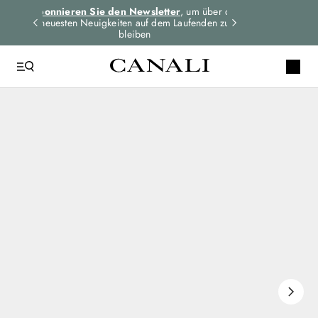
dungen
Abonnieren Sie den Newsletter
, um über die
Expressversand 
n
neuesten Neuigkeiten auf dem Laufenden zu
für alle Bes
bleiben