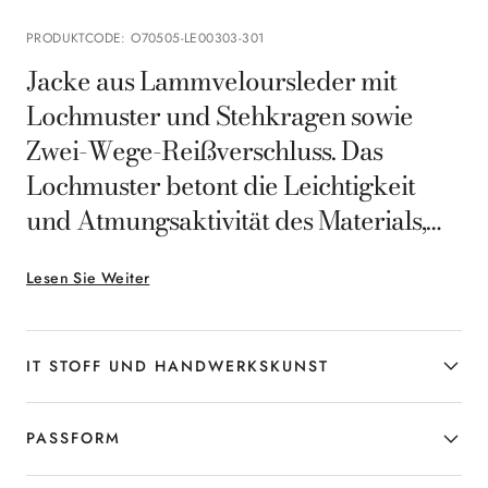
PRODUKTCODE
:
O70505-LE00303-301
Jacke aus Lammveloursleder mit
Lochmuster und Stehkragen sowie
Zwei-Wege-Reißverschluss. Das
Lochmuster betont die Leichtigkeit
und Atmungsaktivität des Materials,
während die Pelznähte und
Lesen Sie Weiter
Lederdetails eine raffinierte und
moderne Ästhetik definieren. Ein
exklusives Kleidungsstück für den
IT STOFF UND HANDWERKSKUNST
Mann, der in der Übergangszeit
Eleganz und Komfort kombinieren
PASSFORM
möchte.