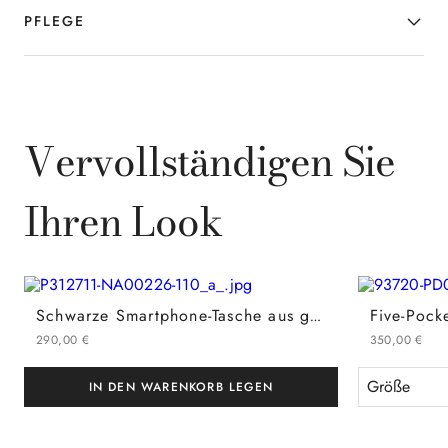
PFLEGE
Vervollständigen Sie
Ihren Look
Schwarze Smartphone-Tasche aus getrommeltem Kalbsleder mit schlauchförmigem Schulterriemen
290
,
00
€
350
,
00
€
Größe