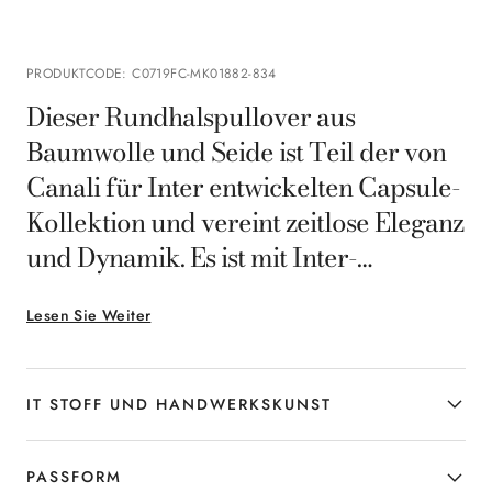
PRODUKTCODE
:
C0719FC-MK01882-834
Dieser Rundhalspullover aus
Baumwolle und Seide ist Teil der von
Canali für Inter entwickelten Capsule-
Kollektion und vereint zeitlose Eleganz
und Dynamik. Es ist mit Inter-
Aufnähern und dem Canali-Logo
Lesen Sie Weiter
versehen und besteht aus einem Stoff,
der für Leichtigkeit und Komfort sorgt,
während das kontrastierende Profil
IT STOFF UND HANDWERKSKUNST
am Ausschnitt einen Hauch von
Bewegung verleiht.
PASSFORM