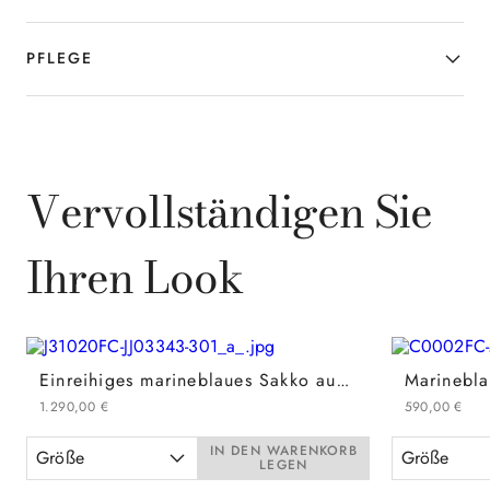
PFLEGE
Vervollständigen Sie
Ihren Look
Einreihiges marineblaues Sakko aus Wolle und Baumwolle mit Stehkragen - Inter-Kollektion
1
.
290
,
00
€
590
,
00
€
IN DEN WARENKORB
Größe
Größe
LEGEN