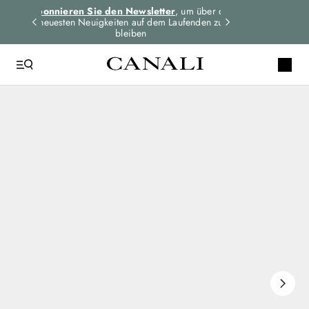
n Sie den Newsletter
, um über die
Expressversand und kostenlose Rü
 Neuigkeiten auf dem Laufenden zu
für alle Bestellungen.
Mehr er
bleiben