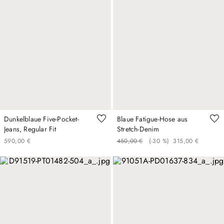
Dunkelblaue Five-Pocket-
Blaue Fatigue-Hose aus
Jeans, Regular Fit
Stretch-Denim
590
,
00
€
450
,
00
€
(-
30 %
)
315
,
00
€