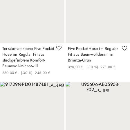
Terrakottafarbene Five-Pocket-
Five-Pocket-Hose im Regular
Hose im Regular Fit aus
Fit aus Baumwolldenim in
stückgefärbtem Komfort-
Brianza-Grün
Baumwoll-Microtwill
390
,
00
€
(-
30 %
)
273
,
00
€
350
,
00
€
(-
30 %
)
245
,
00
€