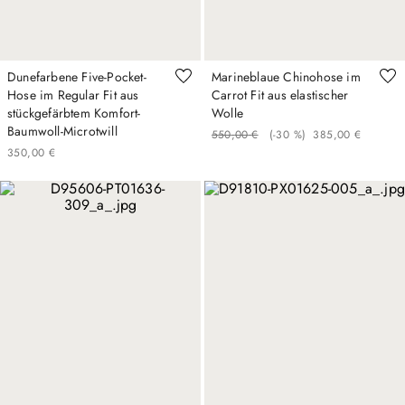
Dunefarbene Five-Pocket-
Marineblaue Chinohose im
Hose im Regular Fit aus
Carrot Fit aus elastischer
stückgefärbtem Komfort-
Wolle
Baumwoll-Microtwill
550
,
00
€
(-
30 %
)
385
,
00
€
350
,
00
€