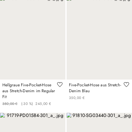
Hellgraue Five-Pocket-Hose
Five-Pocket-Hose aus Stretch-
aus Stretch-Denim im Regular
Denim Blau
Fit
350
,
00
€
350
,
00
€
(-
30 %
)
245
,
00
€