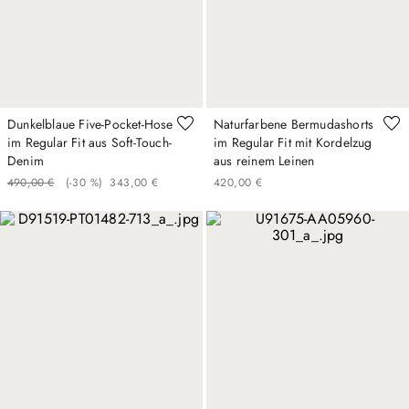
Dunkelblaue Five-Pocket-Hose
Naturfarbene Bermudashorts
im Regular Fit aus Soft-Touch-
im Regular Fit mit Kordelzug
Denim
aus reinem Leinen
490
,
00
€
(-
30 %
)
343
,
00
€
420
,
00
€