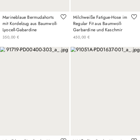
Marineblaue Bermudahorts
Milchweiße Fatigue-Hose im
mit Kordelzug aus Baumwoll-
Regular Fit aus Baumwoll-
Lyocell-Gabardine
Garbardine und Kaschmir
350
,
00
€
450
,
00
€