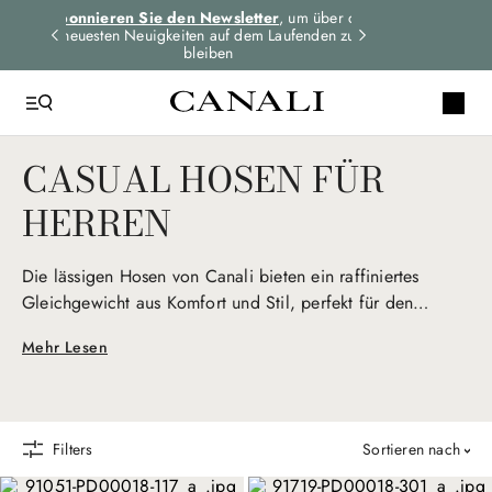
dungen
Abonnieren Sie den Newsletter
, um über die
Expressversand 
n
neuesten Neuigkeiten auf dem Laufenden zu
für alle Bes
bleiben
CASUAL HOSEN FÜR
HERREN
Die lässigen Hosen von Canali bieten ein raffiniertes
Gleichgewicht aus Komfort und Stil, perfekt für den
modernen Mann. Sie sind aus hochwertigen Stoffen
Mehr Lesen
gefertigt und zeichnen sich durch entspannte Eleganz aus.
Sie lassen sich für den nahtlosen Übergang vom Tag zum
Abend kombinieren und verkörpern unaufdringliche
Raffinesse und zeitlose Vielseitigkeit.
Filters
sortieren nach