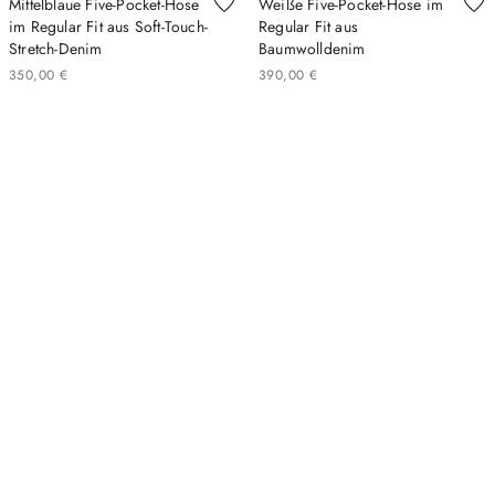
Mittelblaue Five-Pocket-Hose
Weiße Five-Pocket-Hose im
im Regular Fit aus Soft-Touch-
Regular Fit aus
Stretch-Denim
Baumwolldenim
350
,
00
€
390
,
00
€