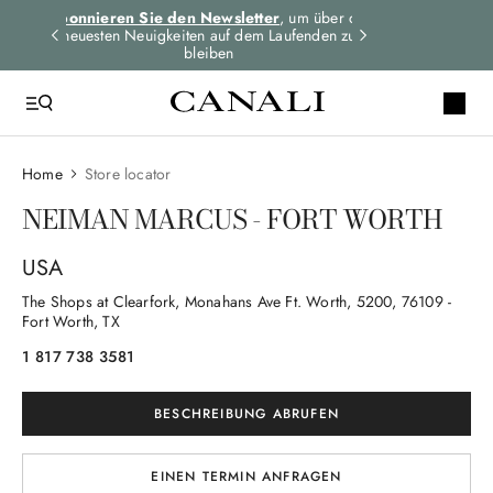
dungen
Abonnieren Sie den Newsletter
, um über die
Expressversand 
n
neuesten Neuigkeiten auf dem Laufenden zu
für alle Bes
bleiben
Home
Store locator
NEIMAN MARCUS - FORT WORTH
USA
The Shops at Clearfork, Monahans Ave Ft. Worth
, 5200
, 76109
-
Fort Worth, TX
1 817 738 3581
BESCHREIBUNG ABRUFEN
EINEN TERMIN ANFRAGEN