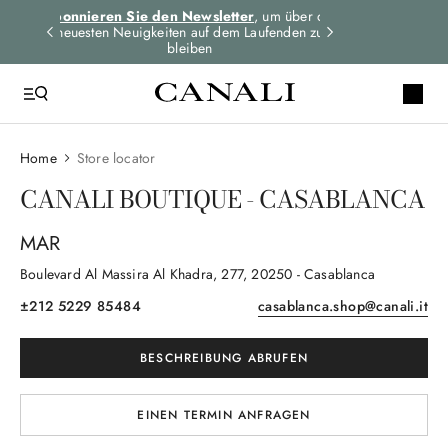
dungen
Abonnieren Sie den Newsletter
, um über die
Expressversand 
n
neuesten Neuigkeiten auf dem Laufenden zu
für alle Bes
bleiben
Home
Store locator
CANALI BOUTIQUE - CASABLANCA
MAR
Boulevard Al Massira Al Khadra
, 277
, 20250
- Casablanca
±212 5229 85484
casablanca.shop@canali.it
BESCHREIBUNG ABRUFEN
EINEN TERMIN ANFRAGEN