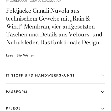
PRODUKTCODE
:
O20400-SG03220-734
Feldjacke Canali Nuvola aus
technischem Gewebe mit „Rain &
Wind“-Membran, vier aufgesetzten
Taschen und Details aus Velours- und
Nubukleder. Das funktionale Design
mit verdecktem Verschluss und
Lesen Sie Weiter
innenliegendem Kordelzug sorgt für
eine flexible Passform und
dynamischen Komfort. Eine vielseitige
IT STOFF UND HANDWERKSKUNST
und robuste Outerwear für den Mann,
der den Alltag mit Eleganz und
PASSFORM
zeitgenössischem Stil meistert.
PFLEGE