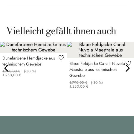
Vielleicht gefällt ihnen auch
Dunefarbene Hemdjacke aus
Blaue Feldjacke Canali Nuvola
technischem Gewebe
Maestrale aus technischen
1
.
790
,
00
€
(-
30 %
)
1
.
253
,
00
€
Gewebe
1
.
790
,
00
€
(-
30 %
)
1
.
253
,
00
€