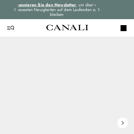
dungen
Abonnieren Sie den Newsletter
, um über die
Expressversand 
n
neuesten Neuigkeiten auf dem Laufenden zu
für alle Bes
bleiben