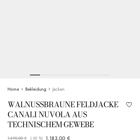
Bekleidung
Jacken
WALNUSSBRAUNE FELDJACKE
CANALI NUVOLA AUS
TECHNISCHEM GEWEBE
1
.
183
,
00
€
1
.
690
,
00
€
(-
30 %
)