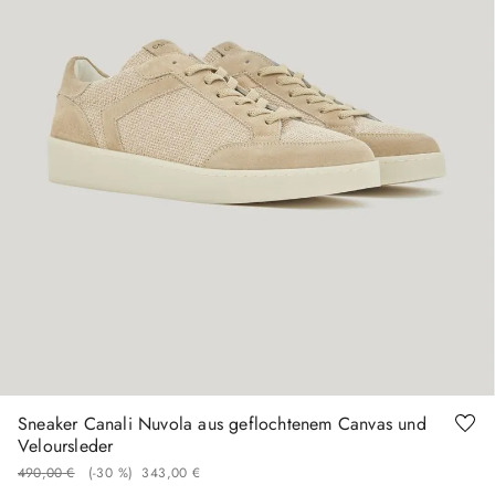
40
44
45
46
Sneaker Canali Nuvola aus geflochtenem Canvas und
Veloursleder
490
,
00
€
(-
30 %
)
343
,
00
€