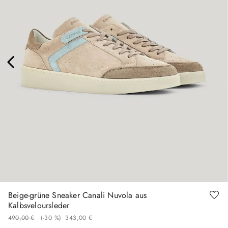
40
41
42
42.5
43
44
46
Beige-grüne Sneaker Canali Nuvola aus
Kalbsveloursleder
490
,
00
€
(-
30 %
)
343
,
00
€