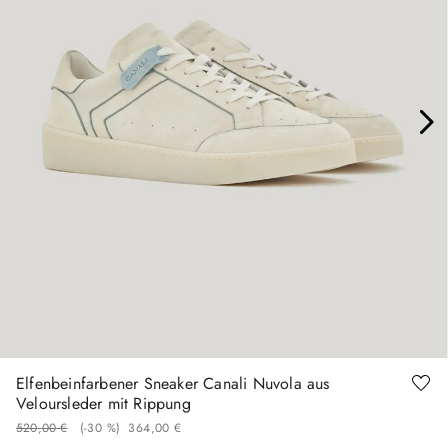
41
44
46
Elfenbeinfarbener Sneaker Canali Nuvola aus
Veloursleder mit Rippung
520
,
00
€
(-
30 %
)
364
,
00
€