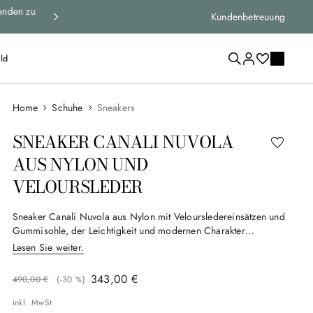
erfahren
Abonnieren Sie den Newsletter
, um über die neueste
Kundenbetreuung
bleiben
ld
Schuhe
Sneakers
SNEAKER CANALI NUVOLA
AUS NYLON UND
VELOURSLEDER
Sneaker Canali Nuvola aus Nylon mit Veloursledereinsätzen und
Gummisohle, der Leichtigkeit und modernen Charakter
kombiniert. Die kontrastierenden Texturen und die sorgfältig
Lesen Sie weiter.
verarbeitete Konstruktion sorgen für Komfort und Langlebigkeit,
während das klare Design und die Ton-in-Ton-Details eine
343
,
00
€
490
,
00
€
(-
30 %
)
sportliche Eleganz hinzufügen, die perfekt für den Casual-Look
des modernen Mannes ist.
inkl. MwSt