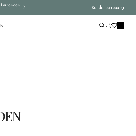
 Laufenden zu
Expressversand und kostenlose Rücksendungen für all
Kundenbetreuung
ld
NDEN