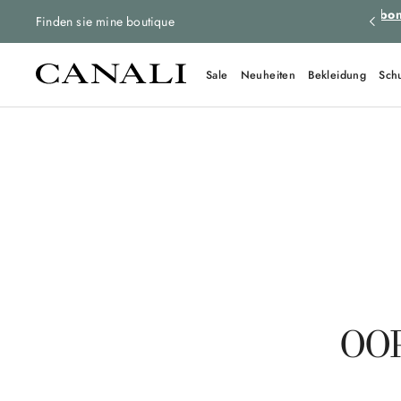
tenlose Rücksendungen für alle Bestellungen.
Mehr erfahren
Abon
Finden sie mine boutique
Sale
Neuheiten
Bekleidung
Sch
OOP