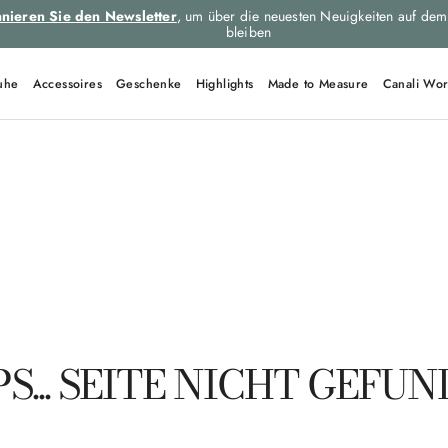
nieren Sie den Newsletter
, um über die neuesten Neuigkeiten auf dem
bleiben
uhe
Accessoires
Geschenke
Highlights
Made to Measure
Canali Wor
SCHNELL-LINKS
Cap
Black Edition
Dress
Cut
C0012
S... SEITE NICHT GEFU