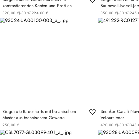
kontrastierenden Kanten und Profilen
Baumwoll-Lyocell-Jer
320
,
00
€
(-
30 %
)
224
,
00
€
350
,
00
€
(-
30 %
)
245
,
Ziegelrote Badeshorts mit botanischem
Sneaker Canali Nuv
Muster aus technischem Gewebe
Veloursleder
250
,
00
€
490
,
00
€
(-
30 %
)
343
,