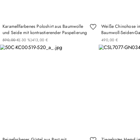
Karamellfarbenes Poloshirt aus Baumwolle
Weiße Chinohose im
und Seide mit kontrastierender Paspelierung
Baumwoll-Seiden-G
590
,
00
€
(-
30 %
)
413
,
00
€
490
,
00
€
Beigefarbener Gürtel aus Bast mit
Ziegelrotes Hemd im