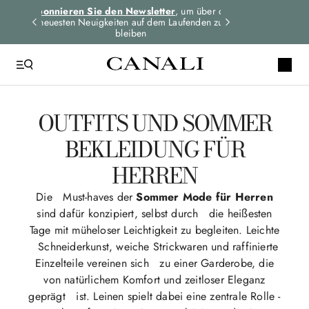
dungen
Abonnieren Sie den Newsletter
, um über die
Expressversand 
n
neuesten Neuigkeiten auf dem Laufenden zu
für alle Bes
bleiben
OUTFITS UND SOMMER
BEKLEIDUNG FÜR
HERREN
Die Must-haves der
Sommer Mode für Herren
sind dafür konzipiert, selbst durch die heißesten
Tage mit müheloser Leichtigkeit zu begleiten. Leichte
Schneiderkunst, weiche Strickwaren und raffinierte
Einzelteile vereinen sich zu einer Garderobe, die
von natürlichem Komfort und zeitloser Eleganz
geprägt ist. Leinen spielt dabei eine zentrale Rolle -