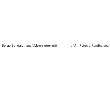
Beige Sandalen aus Veloursleder mit
Petunia Rundhalspul
perforierten Ziernähten
Baumwolle mit kontr
550
,
00
€
(-
30 %
)
385
,
00
€
350
,
00
€
(-
30 %
)
245
,