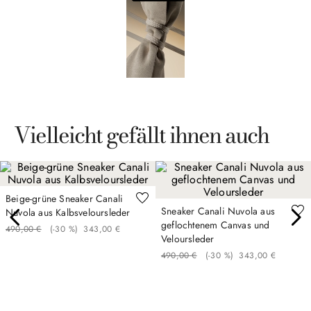
Vielleicht gefällt ihnen auch
Beige-grüne Sneaker Canali
Sneaker Canali Nuvola aus
Nuvola aus Kalbsveloursleder
geflochtenem Canvas und
490
,
00
€
(-
30 %
)
343
,
00
€
Veloursleder
490
,
00
€
(-
30 %
)
343
,
00
€