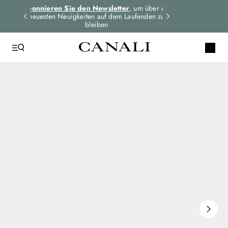
dungen
Abonnieren Sie den Newsletter
, um über die
Expressversand 
n
neuesten Neuigkeiten auf dem Laufenden zu
für alle Bes
bleiben