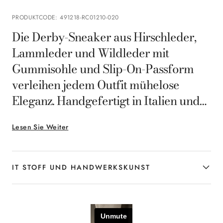
PRODUKTCODE
:
491218-RC01210-020
Die Derby-Sneaker aus Hirschleder,
Lammleder und Wildleder mit
Gummisohle und Slip-On-Passform
verleihen jedem Outfit mühelose
Eleganz. Handgefertigt in Italien und
ideal für den modernen Mann,
Lesen Sie Weiter
verbinden sie anspruchsvolles Design
mit hochwertigen Materialien und
vereinen Stil und Komfort.
IT STOFF UND HANDWERKSKUNST