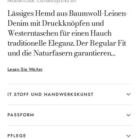
PRODUKTCODE
:
CSL7066-GJ03742-301
Lässiges Hemd aus Baumwoll-Leinen-
Denim mit Druckknöpfen und
Westerntaschen für einen Hauch
traditionelle Eleganz. Der Regular Fit
und die Naturfasern garantieren
Atmungsaktivität und ganztägigen
Lesen Sie Weiter
Tragekomfort, während die
markanten Details den starken
Charakter unterstreichen. Ideal für
IT STOFF UND HANDWERKSKUNST
den Mann, der ein vielseitiges
Kleidungsstück sucht, das
PASSFORM
authentischen Charme mit moderner
Zweckmäßigkeit verbindet.
PFLEGE