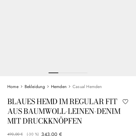
Bekleidung
Hemden
Casual Hemden
BLAUES HEMD IM REGULAR FIT
AUS BAUMWOLL-LEINEN-DENIM
MIT DRUCKKNÖPFEN
343
,
00
€
490
,
00
€
(-
30 %
)