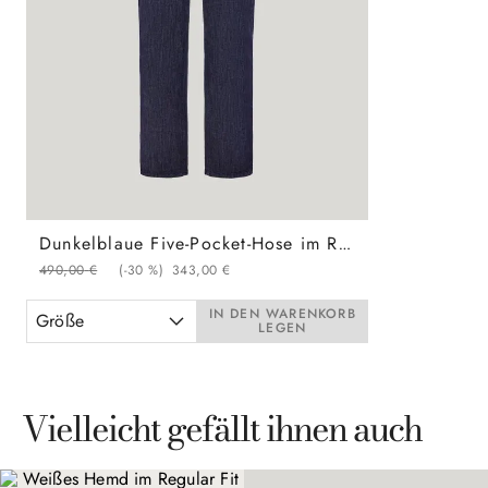
Dunkelblaue Five-Pocket-Hose im Regular Fit aus Soft-Touch-Denim
490
,
00
€
(-
30 %
)
343
,
00
€
IN DEN WARENKORB
Größe
LEGEN
Vielleicht gefällt ihnen auch