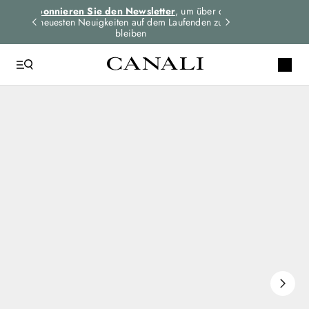
dungen
Abonnieren Sie den Newsletter
, um über die
Expressversand 
n
neuesten Neuigkeiten auf dem Laufenden zu
für alle Bes
bleiben