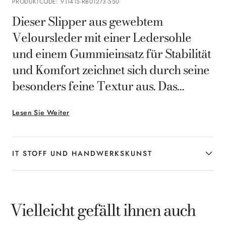
PRODUKTCODE
:
911415-RB01273-550
Dieser Slipper aus gewebtem
Veloursleder mit einer Ledersohle
und einem Gummieinsatz für Stabilität
und Komfort zeichnet sich durch seine
besonders feine Textur aus. Das
schlichte Design und die Weichheit des
Lesen Sie Weiter
Materials machen ihn zu einer
vielseitigen zeitgemäßen Wahl, die
lässigen Looks des modernen Mannes
IT STOFF UND HANDWERKSKUNST
einen Hauch entspannte Eleganz
verleiht.
Vielleicht gefällt ihnen auch