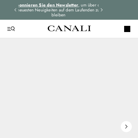
dungen
Abonnieren Sie den Newsletter
, um über die
Expressversand 
n
neuesten Neuigkeiten auf dem Laufenden zu
für alle Bes
bleiben